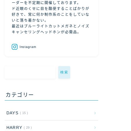
ーダーを不定期に開催しております。
ド近眼のくせに目を酷使することばかりが
好きで、常に何か制作系のことをしていな
いと落ち着かない。
最近はブルーライトカットメガネとノイズ
キャンセリングヘッドホンが必需品。
Instagram
検索
カテゴリー
DAYS
15
HARRY
29