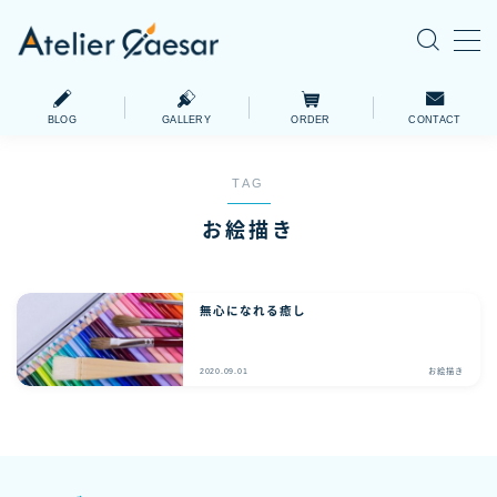
MENU
BLOG
GALLERY
ORDER
CONTACT
Atelier Caesarについて
ABOUT
TAG
日々の雑記
BLOG
お絵描き
ペットイラストオーダー
ORDER
無心になれる癒し
制作実績
GALLERY
2020.09.01
お絵描き
イラスト作品
DRAWINGS
羊毛フェルト作品
NEEDLE FELT
お問い合わせ
CONTACT