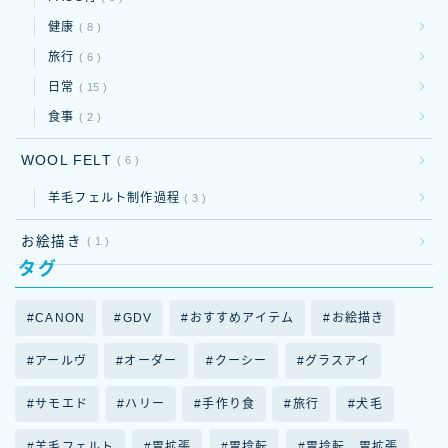
健康
8
旅行
6
日常
15
食事
2
WOOL FELT
6
羊毛フェルト制作過程
3
お絵描き
1
タグ
CANON
GDV
おすすめアイテム
お絵描き
アールヴ
オーダー
クーシー
グラスアイ
サモエド
ハリー
手作り食
旅行
犬毛
羊毛フェルト
胃拡張
胃捻転
胃捻転 胃拡張